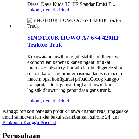
Diesel Daya Kuda 371HP Standar Emisi E...
nakoni, nyelidiki
rinci
SINOTRUK HOWO A7 6×4 420HP
Traktor Truk
Kekuwatane luwih unggul, stabil lan dipercaya,
ekonomi lan kepenak kabeh nganti tingkat
internasional;safety, linuwih lan Intelligence sing
selaras karo standar internasional;lan wis macem-
macem opsi konfigurasi pribadi.Cocog kanggo
transportasi terorganisir tingkat dhuwur lan
logistik dhuwur ing penundaan garis trunk.
nakoni, nyelidiki
rinci
Kanggo pitakon babagan produk utawa dhaptar rega, tinggalake
email sampeyan lan kita bakal sesambungan sajrone 24 jam.
Pitakonan Kanggo Pricelist
Perusahaan