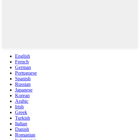
English
French
German
Portuguese
Spanish
Russian
Japanese
Korean
Arabic
Irish
Greek
Turkish
Italian
Danish
Romanian