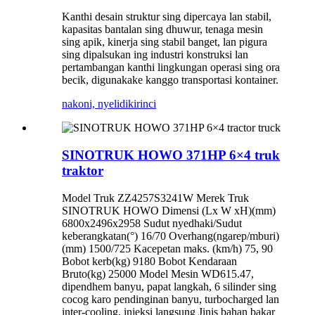
Kanthi desain struktur sing dipercaya lan stabil,
kapasitas bantalan sing dhuwur, tenaga mesin
sing apik, kinerja sing stabil banget, lan pigura
sing dipalsukan ing industri konstruksi lan
pertambangan kanthi lingkungan operasi sing ora
becik, digunakake kanggo transportasi kontainer.
nakoni, nyelidiki
rinci
SINOTRUK HOWO 371HP 6×4 truk
traktor
Model Truk ZZ4257S3241W Merek Truk
SINOTRUK HOWO Dimensi (Lx W xH)(mm)
6800x2496x2958 Sudut nyedhaki/Sudut
keberangkatan(°) 16/70 Overhang(ngarep/mburi)
(mm) 1500/725 Kacepetan maks. (km/h) 75, 90
Bobot kerb(kg) 9180 Bobot Kendaraan
Bruto(kg) 25000 Model Mesin WD615.47,
dipendhem banyu, papat langkah, 6 silinder sing
cocog karo pendinginan banyu, turbocharged lan
inter-cooling, injeksi langsung Jinis bahan bakar