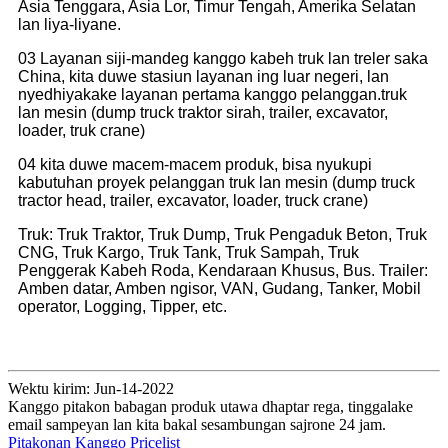
Asia Tenggara, Asia Lor, Timur Tengah, Amerika Selatan
lan liya-liyane.
03 Layanan siji-mandeg kanggo kabeh truk lan treler saka
China, kita duwe stasiun layanan ing luar negeri, lan
nyedhiyakake layanan pertama kanggo pelanggan.truk
lan mesin (dump truck traktor sirah, trailer, excavator,
loader, truk crane)
04 kita duwe macem-macem produk, bisa nyukupi
kabutuhan proyek pelanggan truk lan mesin (dump truck
tractor head, trailer, excavator, loader, truck crane)
Truk: Truk Traktor, Truk Dump, Truk Pengaduk Beton, Truk
CNG, Truk Kargo, Truk Tank, Truk Sampah, Truk
Penggerak Kabeh Roda, Kendaraan Khusus, Bus. Trailer:
Amben datar, Amben ngisor, VAN, Gudang, Tanker, Mobil
operator, Logging, Tipper, etc.
Wektu kirim: Jun-14-2022
Kanggo pitakon babagan produk utawa dhaptar rega, tinggalake
email sampeyan lan kita bakal sesambungan sajrone 24 jam.
Pitakonan Kanggo Pricelist