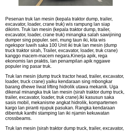
Pesenan truk lan mesin (kepala traktor dump, trailer,
excavator, loader, crane truk) wis rampung lan siap
dikirim. Truk lan mesin (kepala traktor dump, trailer,
excavator, loader, crane truk) minangka salah sawijining
dumper sing populer. seri, mung taun iki, kita wis
ngekspor luwih saka 100 Unit iki truk lan mesin (dump
truck traktor sirah, Trailer, excavator, loader, truk crane)
kanggo macem-macem negara.Kinerja apik, rega
ekonomis lan praktis, lan penampilan apik nggawe
populer ing pasar truk.
Truk lan mesin (dump truck tractor head, trailer, excavator,
loader, truck crane) yaiku kendaraan sing mbongkar
barang dhewe liwat lifting hidrolik utawa mekanik. Uga
dikenal minangka truk lan mesin (sirah traktor dump truck,
trailer, excavator, loader, truk crane).Iki kasusun saka
sasis mobil, mekanisme angkat hidrolik, kompartemen
kargo lan piranti njupuk pasukan. Rangka kendaraan
dibentuk kanthi stamping lan iki njamin kekuwatan
crossbeams.
Truk lan mesin (sirah traktor dump truck, trailer, excavator,