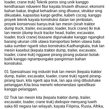
loader, crane truk) Teknik poros sing unik kanggo
kendharaan nduweni fitur kayata linuwih dhuwur, ekonomi
bahan bakar, tingkat kehadiran sing dhuwur, struktur sing
dikuatake, kapasitas kargo gedhe, kabeh cocog. kanggo
proyek teknik kayata konstruksi dalan lan jembatan,
proyek konservasi banyu.truk lan mesin (sirah traktor
dump truck, trailer, excavator, loader, truck crane) Iki truk
lan mesin (dump truck tractor head, trailer, excavator,
loader, truck crane) biasane digunakake kanggo ngangkut
barang ukuran cilik utawa transportasi beton utawa bata
saka sumber nganti situs konstruksi.Kadhangkala, truk lan
mesin kasebut (kepala traktor dump, trailer, excavator,
loader, crane truk) nggawe pirang-pirang putaran bolak-
balik kanggo ngrampungake pangiriman bahan
konstruksi.
01 Spesialisasi ing industri truk lan mesin (kepala traktor
dump, trailer, excavator, loader, crane truk) nganti pirang-
pirang taun, kita ngerti apa truk, lan apa sing dibutuhake
pelanggan.Kita bisa menehi rekomendasi spesifikasi
kanggo pelanggan.
02 Truk lan mesin kita (kepala traktor dump, trailer,
excavator, loader, crane truk) diekspor menyang luwih
saka 60 negara lan wilayah, kayata Filipina, Rusia, Afrika,