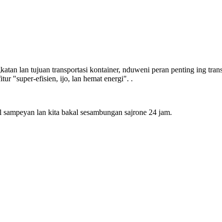
an lan tujuan transportasi kontainer, nduweni peran penting ing transp
ur "super-efisien, ijo, lan hemat energi". .
l sampeyan lan kita bakal sesambungan sajrone 24 jam.