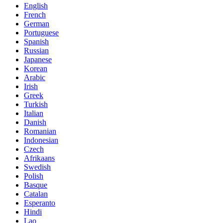
English
French
German
Portuguese
Spanish
Russian
Japanese
Korean
Arabic
Irish
Greek
Turkish
Italian
Danish
Romanian
Indonesian
Czech
Afrikaans
Swedish
Polish
Basque
Catalan
Esperanto
Hindi
Lao