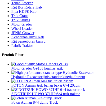
Tekan Stacker
Rig Bor Rotary Kab
Pipa HDPE Kab
Truk Crane
Truk Kulkas
Motor Grader
Wheel Loader
JENIS Crawler
Kendaraan Isuzu Kab
Rig pengeboran banyu
Pabrik Traktor
Produk Fitur
Motor Grader G9138 kualitas apik
Hydraulic Excavator jinis crawler kinerja dhuwur
FOTON Auman truk bahan bakar 6×4 20cbm
SINOTRUK HOWO 371HP 6×4 truk traktor
Foton Auman 8×4 dump Truck